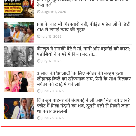
केस दर्ज
August 7, 2026
FIR के बाद भी गिरफ्तारी नहीं, पीड़ित महिलाओं ने डिप्टी
CM से लगाई न्याय की गुहार
July 13, 2026
बेंगलुरु में सनकी बेटे ने मां, नानी और बहनोई को काटा;
पड़ोसियों ने कमरे में किया बंद तो…
July 12, 2026
3 साल की ‘आजादी’ के लिए मंगेतर की बेरहम हत्या :
लोहागढ़ किले का खौफनाक सच, प्रेमी के साथ मिलकर
मंगेतर को खाई में धकेला!
June 28, 2026
लिव-इन पार्टनर की बेवफाई ने ली ‘आप’ नेता की जान?
फ्लैट में मिला नंदनी का शव, दूसरी पत्नी से मिलने जाता
था फरार असलम!
June 26, 2026