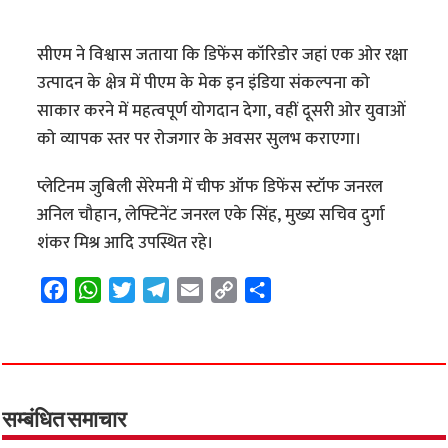
सीएम ने विश्वास जताया कि डिफेंस कॉरिडोर जहां एक ओर रक्षा
उत्पादन के क्षेत्र में पीएम के मेक इन इंडिया संकल्पना को
साकार करने में महत्वपूर्ण योगदान देगा, वहीं दूसरी ओर युवाओं
को व्यापक स्तर पर रोजगार के अवसर सुलभ कराएगा।
प्लेटिनम जुबिली सेरेमनी में चीफ ऑफ डिफेंस स्टॉफ जनरल
अनिल चौहान, लेफ्टिनेंट जनरल एके सिंह, मुख्य सचिव दुर्गा
शंकर मिश्र आदि उपस्थित रहे।
F
W
T
T
E
C
S
a
h
w
e
m
o
h
c
a
i
l
a
p
a
e
t
t
e
i
y
r
b
s
t
g
l
L
e
o
A
e
r
i
सम्बंधित समाचार
o
p
r
a
n