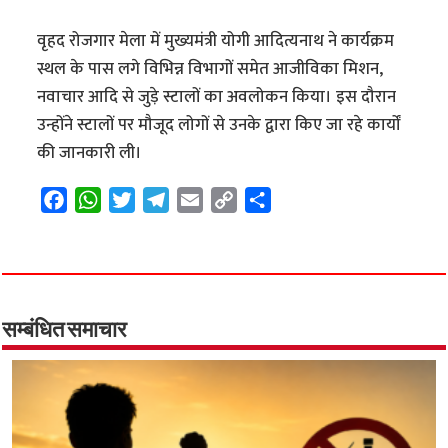
वृहद रोजगार मेला में मुख्यमंत्री योगी आदित्यनाथ ने कार्यक्रम
स्थल के पास लगे विभिन्न विभागों समेत आजीविका मिशन,
नवाचार आदि से जुड़े स्टालों का अवलोकन किया। इस दौरान
उन्होंने स्टालों पर मौजूद लोगों से उनके द्वारा किए जा रहे कार्यों
की जानकारी ली।
F
W
T
T
E
C
S
a
h
w
e
m
o
h
c
a
i
l
a
p
a
e
t
t
e
i
y
r
b
s
t
g
l
L
e
o
A
e
r
i
सम्बंधित समाचार
o
p
r
a
n
k
p
m
k