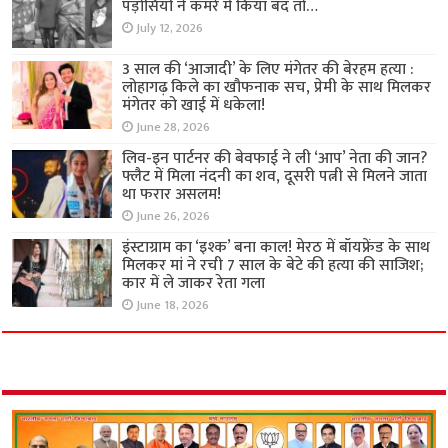
पड़ोसियों ने कमरे में किया बंद तो…
July 12, 2026
3 साल की ‘आजादी’ के लिए मंगेतर की बेरहम हत्या :
लोहागढ़ किले का खौफनाक सच, प्रेमी के साथ मिलकर
मंगेतर को खाई में धकेला!
June 28, 2026
लिव-इन पार्टनर की बेवफाई ने ली ‘आप’ नेता की जान?
फ्लैट में मिला नंदनी का शव, दूसरी पत्नी से मिलने जाता
था फरार असलम!
June 26, 2026
इंस्टाग्राम का ‘इश्क’ बना काल! मेरठ में बॉयफ्रेंड के साथ
मिलकर मां ने रची 7 साल के बेटे की हत्या की साजिश;
कार में ले जाकर रेता गला
June 18, 2026