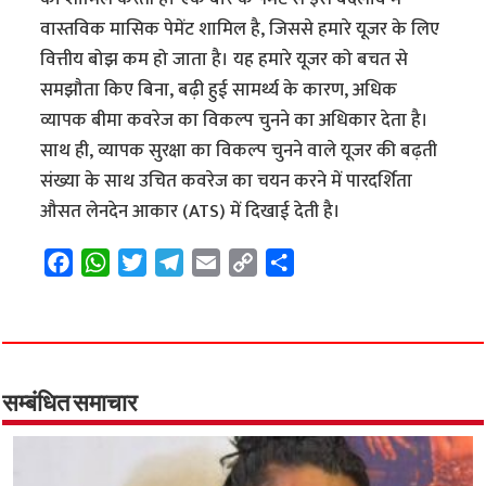
वास्तविक मासिक पेमेंट शामिल है, जिससे हमारे यूजर के लिए
वित्तीय बोझ कम हो जाता है। यह हमारे यूजर को बचत से
समझौता किए बिना, बढ़ी हुई सामर्थ्य के कारण, अधिक
व्यापक बीमा कवरेज का विकल्प चुनने का अधिकार देता है।
साथ ही, व्यापक सुरक्षा का विकल्प चुनने वाले यूजर की बढ़ती
संख्या के साथ उचित कवरेज का चयन करने में पारदर्शिता
औसत लेनदेन आकार (ATS) में दिखाई देती है।
F
W
T
T
E
C
S
a
h
w
e
m
o
h
c
a
i
l
a
p
a
e
t
t
e
i
y
r
b
s
t
g
l
L
e
o
A
e
r
i
सम्बंधित समाचार
o
p
r
a
n
k
p
m
k