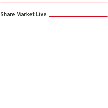
प्राथमिकता : विवेक सिंह तोमर
August 8, 2026
महाराजा अग्रसेन पब्लिक स्कूल में सजे नेतृत्व के सितारे,
छात्र प्रतिनिधियों को मिले बैज
August 8, 2026
मौसम का हाल
Share Market Live