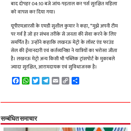
बाद दोपहर 04:10 बजे जांच-पड़ताल कर पर्स सुरक्षित महिला
को वापस कर दिया गया।
यूपीएमआरसी के एमडी सुशील कुमार ने कहा, “मुझे अपनी टीम
पर गर्व है जो हर संभव तरीके से जनता की सेवा करने के लिए
समर्पित है। उन्होंने कहाकि लखनऊ मेट्रो के लॉस्ट एंड फाउंड
सेल की ईमानदारी एवं कर्तव्यनिष्ठा ने यात्रियों का भरोसा जीता
है। लखनऊ मेट्रो अन्य किसी भी पब्लिक ट्रांसपोर्ट के मुकाबले
ज्यादा सुरक्षित, आरामदायक एवं सुविधाजनक है।
F
W
T
T
E
C
S
a
h
w
e
m
o
h
c
a
i
l
a
p
a
e
t
t
e
i
y
r
b
s
t
g
l
L
e
o
A
e
r
i
सम्बंधित समाचार
o
p
r
a
n