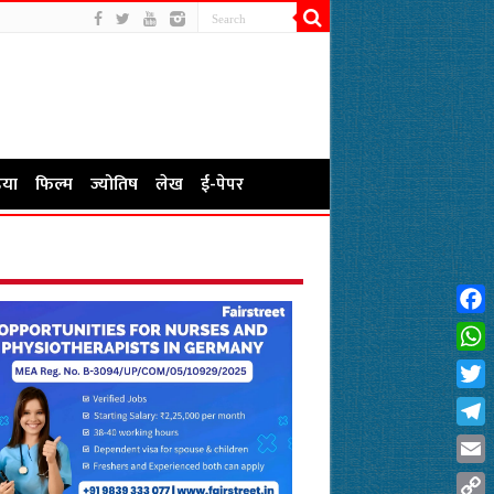
या
फिल्म
ज्योतिष
लेख
ई-पेपर
Fac
Wha
Twit
Tel
Emai