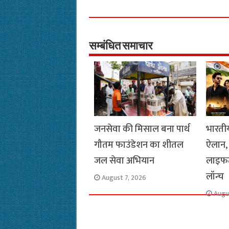
c
a
i
l
a
p
e
t
t
e
i
y
b
s
t
g
l
L
o
A
e
r
i
सम्बंधित समाचार
o
p
r
a
n
k
p
m
k
जनसेवा की मिसाल बना पार्थ
भारतीय
गौतम फाउंडेशन का शीतल
ऐलान, 
जल सेवा अभियान
लाइफट
लॉन्च
August 7, 2026
Augu