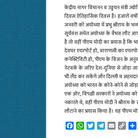
केंद्रीय नागर विमानन व उड्डयन मंत्री ज
दिवस ऐतिहासिक दिवस है। हजारों वर्षों
जनवरी को अयोध्या में प्रभु श्रीराम के भव्
सूर्यवंश समेत अयोध्या के वैभव लौट आएग
है तो वहीं पीएम मोदी का प्रयास है कि 
देवघर एयरपोर्ट हो, वाराणसी का एयरपोर्
कनेक्टिविटी हो, पीएम के विजन के अनुसार
नेटवर्क के जरिए देश-दुनिया से जोड़ा 
भी लैंड कर सकेंगे और दिल्ली व अहमदा
अयोध्या को भारत के कोने-कोने से जोड
एक ओर, विपक्षी सरकारों ने अयोध्या को क
नकारते थे, वहीं पीएम मोदी ने श्रीराम 
लौटाने का प्रयास किया है। यह पीएम मो
F
W
T
T
E
C
a
h
w
e
m
o