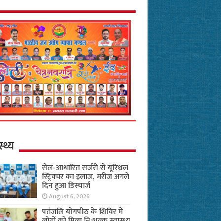
स्थ्य
सेल-आधारित सर्जरी से यूरिथ्रल
स्ट्रिक्चर का इलाज, मरीज अगले
दिन हुआ डिस्चार्ज
August 6, 2026
पतंजलि योगपीठ के शिविर में
लोगों को मिला नि:शुल्क स्वास्थ्य