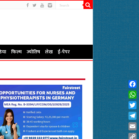
िया
फिल्म
ज्योतिष
लेख
ई-पेपर
Fac
Wha
Twit
Tel
Emai