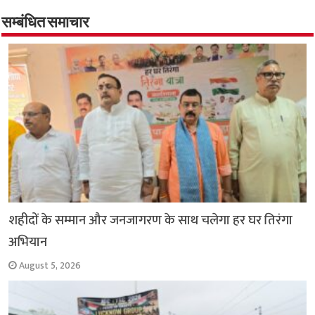
b
s
t
g
l
L
e
o
A
e
r
i
सम्बंधित समाचार
o
p
r
a
n
k
p
m
k
शहीदों के सम्मान और जनजागरण के साथ चलेगा हर घर तिरंगा
अभियान
August 5, 2026