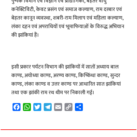
पुष्पक विमान एवं विज्ञान एवं प्रौद्यागिकी, बेहतर वायु
कनेक्टिविटी, केवट प्रसंग एवं समाज कल्याण, राम दरबार एवं
बेहतर कानून व्यवस्था, शबरी-राम मिलाप एवं महिला कल्याण,
लंका दहन एवं अपराधियों एवं भूमाफियाओं के विरुद्ध अभियान
की झांकियां हैं।
इसी प्रकार पर्यटन विभाग की झांकियों में सातों अध्याय बाल
काण्ड, अयोध्या काण्ड, अरण्य काण्ड, किष्किंधा काण्ड, सुन्दर
काण्ड, लंका काण्ड व उत्तर काण्ड पर आधारित सात झांकियां
तथा एक झांकी राम रथ थीम पर निकाली गई।
F
W
T
T
E
C
S
a
h
w
e
m
o
h
c
a
i
l
a
p
a
e
t
t
e
i
y
r