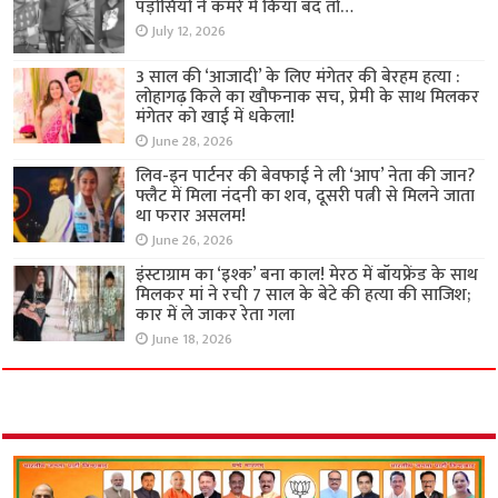
पड़ोसियों ने कमरे में किया बंद तो…
July 12, 2026
3 साल की ‘आजादी’ के लिए मंगेतर की बेरहम हत्या :
लोहागढ़ किले का खौफनाक सच, प्रेमी के साथ मिलकर
मंगेतर को खाई में धकेला!
June 28, 2026
लिव-इन पार्टनर की बेवफाई ने ली ‘आप’ नेता की जान?
फ्लैट में मिला नंदनी का शव, दूसरी पत्नी से मिलने जाता
था फरार असलम!
June 26, 2026
इंस्टाग्राम का ‘इश्क’ बना काल! मेरठ में बॉयफ्रेंड के साथ
मिलकर मां ने रची 7 साल के बेटे की हत्या की साजिश;
कार में ले जाकर रेता गला
June 18, 2026