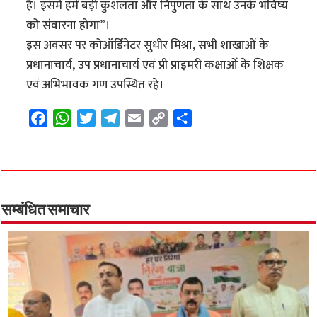
है। इसमें हमें बड़ी कुशलता और निपुणता के साथ उनके भविष्य
को संवारना होगा”।
इस अवसर पर कोऑर्डिनेटर सुधीर मिश्रा, सभी शाखाओं के
प्रधानाचार्य, उप प्रधानाचार्य एवं प्री प्राइमरी कक्षाओं के शिक्षक
एवं अभिभावक गण उपस्थित रहे।
F
W
T
T
E
C
S
a
h
w
e
m
o
h
c
a
i
l
a
p
a
e
t
t
e
i
y
r
b
s
t
g
l
L
e
o
A
e
r
i
सम्बंधित समाचार
o
p
r
a
n
k
p
m
k