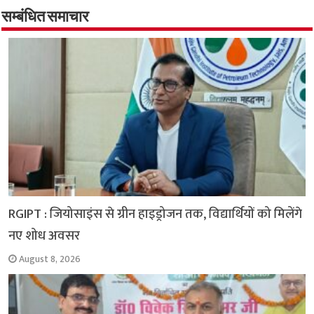
o
A
e
r
i
सम्बंधित समाचार
o
p
r
a
n
k
p
m
k
RGIPT : जियोसाइंस से ग्रीन हाइड्रोजन तक, विद्यार्थियों को मिलेंगे
नए शोध अवसर
August 8, 2026