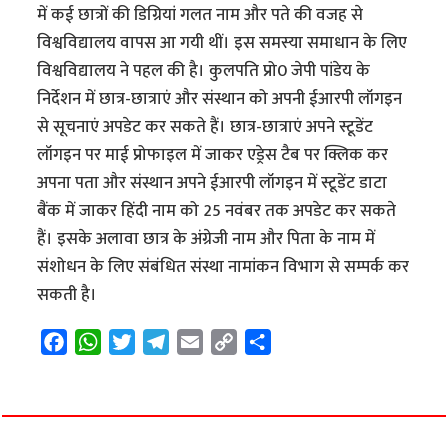
में कई छात्रों की डिग्रियां गलत नाम और पते की वजह से
विश्वविद्यालय वापस आ गयी थीं। इस समस्या समाधान के लिए
विश्वविद्यालय ने पहल की है। कुलपति प्रो0 जेपी पांडेय के
निर्देशन में छात्र-छात्राएं और संस्थान को अपनी ईआरपी लॉगइन
से सूचनाएं अपडेट कर सकते हैं। छात्र-छात्राएं अपने स्टूडेंट
लॉगइन पर माई प्रोफाइल में जाकर एड्रेस टैब पर क्लिक कर
अपना पता और संस्थान अपने ईआरपी लॉगइन में स्टूडेंट डाटा
बैंक में जाकर हिंदी नाम को 25 नवंबर तक अपडेट कर सकते
हैं। इसके अलावा छात्र के अंग्रेजी नाम और पिता के नाम में
संशोधन के लिए संबंधित संस्था नामांकन विभाग से सम्पर्क कर
सकती है।
F
W
T
T
E
C
S
a
h
w
e
m
o
h
c
a
i
l
a
p
a
e
t
t
e
i
y
r
b
s
t
g
l
L
e