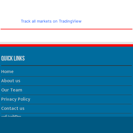
Track all markets on TradingView
Quick Links
Home
About us
Our Team
Privacy Policy
Contact us
धर्म/ज्योतिष
फिल्म