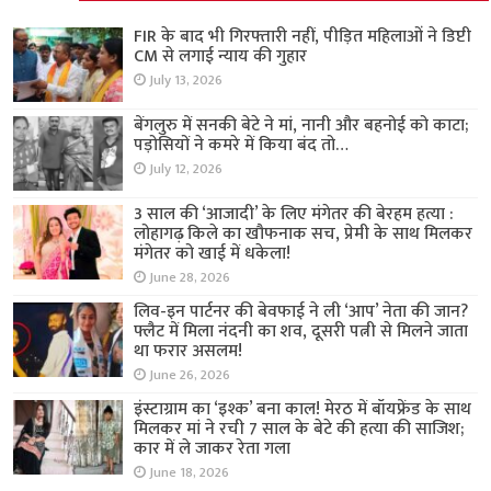
FIR के बाद भी गिरफ्तारी नहीं, पीड़ित महिलाओं ने डिप्टी
CM से लगाई न्याय की गुहार
July 13, 2026
बेंगलुरु में सनकी बेटे ने मां, नानी और बहनोई को काटा;
पड़ोसियों ने कमरे में किया बंद तो…
July 12, 2026
3 साल की ‘आजादी’ के लिए मंगेतर की बेरहम हत्या :
लोहागढ़ किले का खौफनाक सच, प्रेमी के साथ मिलकर
मंगेतर को खाई में धकेला!
June 28, 2026
लिव-इन पार्टनर की बेवफाई ने ली ‘आप’ नेता की जान?
फ्लैट में मिला नंदनी का शव, दूसरी पत्नी से मिलने जाता
था फरार असलम!
June 26, 2026
इंस्टाग्राम का ‘इश्क’ बना काल! मेरठ में बॉयफ्रेंड के साथ
मिलकर मां ने रची 7 साल के बेटे की हत्या की साजिश;
कार में ले जाकर रेता गला
June 18, 2026