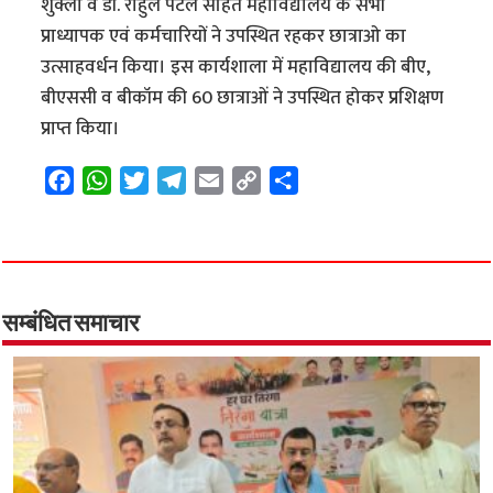
शुक्ला व डॉ. राहुल पटेल सहित महाविद्यालय के सभी
प्राध्यापक एवं कर्मचारियों ने उपस्थित रहकर छात्राओ का
उत्साहवर्धन किया। इस कार्यशाला में महाविद्यालय की बीए,
बीएससी व बीकॉम की 60 छात्राओं ने उपस्थित होकर प्रशिक्षण
प्राप्त किया।
F
W
T
T
E
C
S
a
h
w
e
m
o
h
c
a
i
l
a
p
a
e
t
t
e
i
y
r
b
s
t
g
l
L
e
o
A
e
r
i
सम्बंधित समाचार
o
p
r
a
n
k
p
m
k