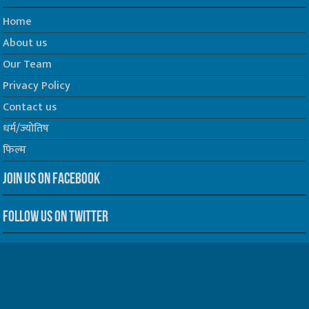
Home
About us
Our Team
Privacy Policy
Contact us
धर्म/ज्योतिष
फिल्म
Join us on Facebook
Follow us on Twitter
Website Developed by -
Prabhat Media Creations
© Copyrights 2026, All Rights Reserved to TelescopeToday.IN