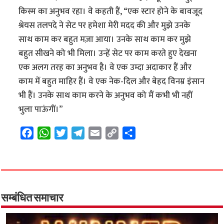
किस्म का अनुभव रहा। वे कहती हैं, “एक स्टार होने के बावजूद
श्रेयस तलपदे ने सेट पर हमेशा मेरी मदद की और मुझे उनके
साथ काम कर बहुत मज़ा आया। उनके साथ काम कर मुझे
बहुत सीखने को भी मिला। उन्हें सेट पर काम करते हुए देखना
एक अलग तरह का अनुभव है। वे एक उम्दा अदाकार हैं और
काम में बहुत माहिर हैं। वे एक नेक-दिल और बेहद विनम्र इंसान
भी हैं। उनके साथ काम‌‌ करने के अनुभव को मैं कभी भी नहीं
भुला पाऊंगीं।”
F
W
T
T
E
C
S
a
h
w
e
m
o
h
c
a
i
l
a
p
a
e
t
t
e
i
y
r
b
s
t
g
l
L
e
o
A
e
r
i
सम्बंधित समाचार
o
p
r
a
n
k
p
m
k