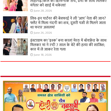
लोहागढ़ किले का खौफनाक सच, प्रेमी के साथ मिलकर
मंगेतर को खाई में धकेला!
June 28, 2026
लिव-इन पार्टनर की बेवफाई ने ली ‘आप’ नेता की जान?
फ्लैट में मिला नंदनी का शव, दूसरी पत्नी से मिलने जाता
था फरार असलम!
June 26, 2026
इंस्टाग्राम का ‘इश्क’ बना काल! मेरठ में बॉयफ्रेंड के साथ
मिलकर मां ने रची 7 साल के बेटे की हत्या की साजिश;
कार में ले जाकर रेता गला
June 18, 2026