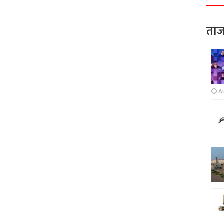
ताज
A