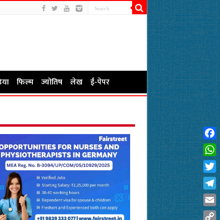
िया
फिल्म
ज्योतिष
लेख
ई-पेपर
Fac
Wha
Twit
Tel
Emai