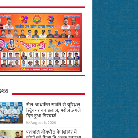
स्थ्य
सेल-आधारित सर्जरी से यूरिथ्रल
स्ट्रिक्चर का इलाज, मरीज अगले
दिन हुआ डिस्चार्ज
August 6, 2026
पतंजलि योगपीठ के शिविर में
लोगों को मिला नि:शुल्क स्वास्थ्य