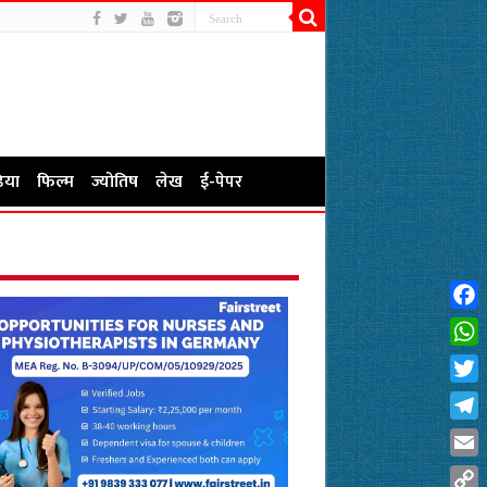
िया
फिल्म
ज्योतिष
लेख
ई-पेपर
Fac
Wha
Twit
Tel
Emai