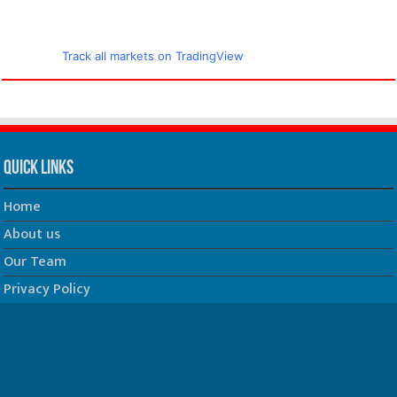
Track all markets on TradingView
Quick Links
Home
About us
Our Team
Privacy Policy
Contact us
धर्म/ज्योतिष
फिल्म