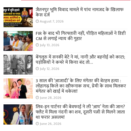
जैतनपुर भूमि विवाद मामले में पांच नामजद के खिलाफ
केस दर्ज
August 7, 2026
FIR के बाद भी गिरफ्तारी नहीं, पीड़ित महिलाओं ने डिप्टी
CM से लगाई न्याय की गुहार
July 13, 2026
बेंगलुरु में सनकी बेटे ने मां, नानी और बहनोई को काटा;
पड़ोसियों ने कमरे में किया बंद तो…
July 12, 2026
3 साल की ‘आजादी’ के लिए मंगेतर की बेरहम हत्या :
लोहागढ़ किले का खौफनाक सच, प्रेमी के साथ मिलकर
मंगेतर को खाई में धकेला!
June 28, 2026
लिव-इन पार्टनर की बेवफाई ने ली ‘आप’ नेता की जान?
फ्लैट में मिला नंदनी का शव, दूसरी पत्नी से मिलने जाता
था फरार असलम!
June 26, 2026