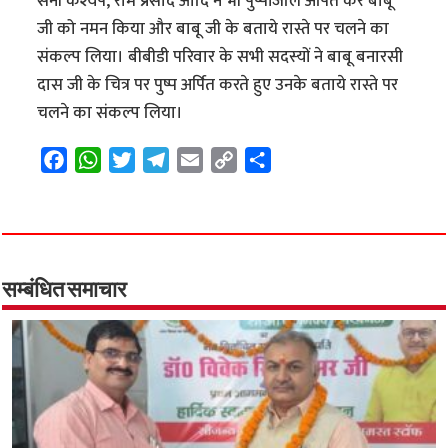
सनी कश्यप, राम प्रसाद आदि ने भी पुष्पांजलि अर्पित कर बाबू
जी को नमन किया और बाबू जी के बताये रास्ते पर चलने का
संकल्प लिया। बीबीडी परिवार के सभी सदस्यों ने बाबू बनारसी
दास जी के चित्र पर पुष्प अर्पित करते हुए उनके बताये रास्ते पर
चलने का संकल्प लिया।
F
W
T
T
E
C
S
a
h
w
e
m
o
h
c
a
i
l
a
p
a
e
t
t
e
i
y
r
b
s
t
g
l
L
e
o
A
e
r
i
सम्बंधित समाचार
o
p
r
a
n
k
p
m
k