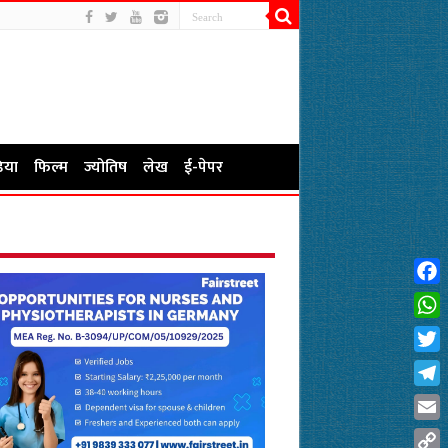
िया
फिल्म
ज्योतिष
लेख
ई-पेपर
Fac
Wha
Twit
Tel
Emai