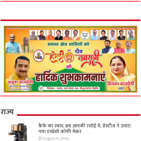
मंगेतर को खाई में धकेला!
June 28, 2026
लिव-इन पार्टनर की बेवफाई ने ली ‘आप’ नेता की जान?
फ्लैट में मिला नंदनी का शव, दूसरी पत्नी से मिलने जाता
था फरार असलम!
June 26, 2026
इंस्टाग्राम का ‘इश्क’ बना काल! मेरठ में बॉयफ्रेंड के साथ
मिलकर मां ने रची 7 साल के बेटे की हत्या की साजिश;
कार में ले जाकर रेता गला
June 18, 2026