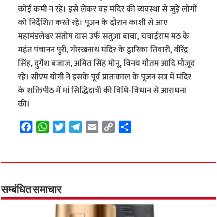
कोई कमी न रहे। इसे लेकर वह मंदिर की व्यवस्था से जुड़े लोगों
को निर्देशित करते रहे। पूजन के दौरान काशी से आए
महामंडलेश्वर संतोष दास उर्फ सतुआ बाबा, चचाईराम मठ के
महंत पंचानन पुरी, गोरखनाथ मंदिर के द्वारिका तिवारी, वीरेंद्र
सिंह, दुर्गेश बजाज, अमित सिंह मोनू, विनय गौतम आदि मौजूद
रहे। सीएम योगी ने इसके पूर्व प्रातःकाल के पूजन सत्र में मंदिर
के शक्तिपीठ में मां सिद्धिदात्री की विधि-विधान से आराधना
की।
F
W
T
T
E
C
S
a
h
w
e
m
o
h
c
a
i
l
a
p
a
e
t
t
e
i
y
r
b
s
t
g
l
L
e
o
A
e
r
i
सम्बंधित समाचार
o
p
r
a
n
k
p
m
k