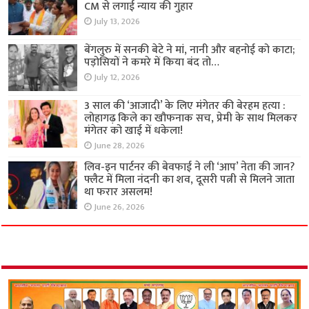
CM से लगाई न्याय की गुहार
July 13, 2026
बेंगलुरु में सनकी बेटे ने मां, नानी और बहनोई को काटा;
पड़ोसियों ने कमरे में किया बंद तो…
July 12, 2026
3 साल की ‘आजादी’ के लिए मंगेतर की बेरहम हत्या :
लोहागढ़ किले का खौफनाक सच, प्रेमी के साथ मिलकर
मंगेतर को खाई में धकेला!
June 28, 2026
लिव-इन पार्टनर की बेवफाई ने ली ‘आप’ नेता की जान?
फ्लैट में मिला नंदनी का शव, दूसरी पत्नी से मिलने जाता
था फरार असलम!
June 26, 2026