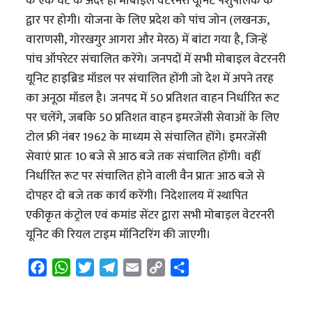
के एक घंटे के अंदर ही मोबाइल वेटरनरी यूनिट पशुपालक के
द्वार पर होगी। योजना के लिए प्रदेश को पांच जोन (लखनऊ,
वाराणसी, गोरखगुर आगरा और मेरठ) में बांटा गया है, जिन्हें
पांच ऑपरेटर संचालित करेंगे। जनपदों में सभी मोबाइल वेटरनरी
यूनिट हाइब्रिड मॉडल पर संचालित होंगी जो देश में अपने तरह
का अनूठा मॉडल है। जनपद में 50 प्रतिशत वाहन निर्धारित रूट
पर चलेंगे, जबकि 50 प्रतिशत वाहन इमरजेंसी सेवाओं के लिए
टोल फ्री नंबर 1962 के माध्यम से संचालित होंगे। इमरजेंसी
सेवाएं प्रातः 10 बजे से आठ बजे तक संचालित होंगी। वहीं
निर्धारित रूट पर संचालित होने वाली वैन प्रातः आठ बजे से
दोपहर दो बजे तक कार्य करेंगी। निदेशालय में स्थापित
एकीकृत कंट्रोल एवं कमांड सेंटर द्वारा सभी मोबाइल वेटरनरी
यूनिट की रियल टाइम मॉनिटरिंग की जाएगी।
F
W
T
T
E
C
S
a
h
w
e
m
o
h
c
a
i
l
a
p
a