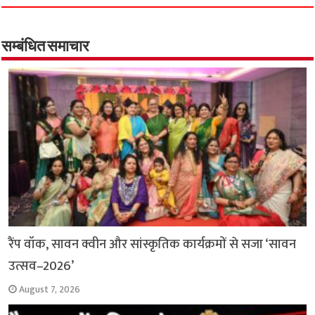
e
t
t
e
i
y
r
b
s
t
g
l
L
e
o
A
e
r
i
सम्बंधित समाचार
o
p
r
a
n
k
p
m
k
रैंप वॉक, सावन क्वीन और सांस्कृतिक कार्यक्रमों से सजा ‘सावन
उत्सव–2026’
August 7, 2026