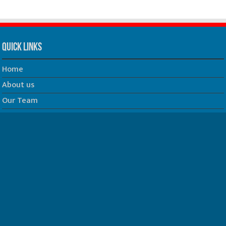
Quick Links
Home
About us
Our Team
Privacy Policy
Contact us
धर्म/ज्योतिष
फिल्म
Join us on Facebook
Follow us on Twitter