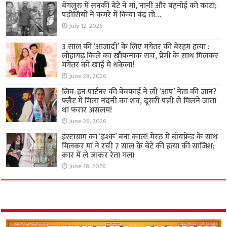
बेंगलुरु में सनकी बेटे ने मां, नानी और बहनोई को काटा;
पड़ोसियों ने कमरे में किया बंद तो…
July 12, 2026
3 साल की ‘आजादी’ के लिए मंगेतर की बेरहम हत्या :
लोहागढ़ किले का खौफनाक सच, प्रेमी के साथ मिलकर
मंगेतर को खाई में धकेला!
June 28, 2026
लिव-इन पार्टनर की बेवफाई ने ली ‘आप’ नेता की जान?
फ्लैट में मिला नंदनी का शव, दूसरी पत्नी से मिलने जाता
था फरार असलम!
June 26, 2026
इंस्टाग्राम का ‘इश्क’ बना काल! मेरठ में बॉयफ्रेंड के साथ
मिलकर मां ने रची 7 साल के बेटे की हत्या की साजिश;
कार में ले जाकर रेता गला
June 18, 2026