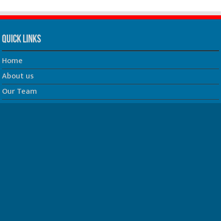
Quick Links
Home
About us
Our Team
Privacy Policy
Contact us
धर्म/ज्योतिष
फिल्म
Join us on Facebook
Follow us on Twitter