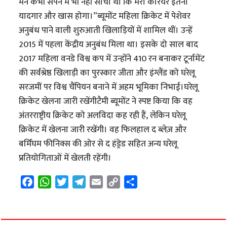
मैंने कभी सपने में भी नहीं सोचा था कि मेरा करियर इतना
यादगार और खास होगा।”ब्यूमोंट महिला क्रिकेट में पेशेवर
अनुबंध पाने वाली शुरुआती खिलाड़ियों में शामिल थीं। उन्हें
2015 में पहला केंद्रीय अनुबंध मिला था। इसके दो साल बाद
2017 महिला वनडे विश्व कप में उन्होंने 410 रन बनाकर टूर्नामेंट
की सर्वश्रेष्ठ खिलाड़ी का पुरस्कार जीता और इंग्लैंड को घरेलू
सरजमीं पर विश्व चैंपियन बनाने में अहम भूमिका निभाई।घरेलू
क्रिकेट खेलना जारी रखेंगीटैमी ब्यूमोंट ने स्पष्ट किया कि वह
अंतरराष्ट्रीय क्रिकेट को अलविदा कह रही हैं, लेकिन घरेलू
क्रिकेट में खेलना जारी रखेंगी। वह फिलहाल द ब्लेज़ और
बर्मिंघम फीनिक्स की ओर से द हंड्रेड सहित अन्य घरेलू
प्रतियोगिताओं में खेलती रहेंगी।
F
W
T
T
E
C
S
a
h
w
e
m
o
h
c
a
i
l
a
p
a
e
t
t
e
i
y
r