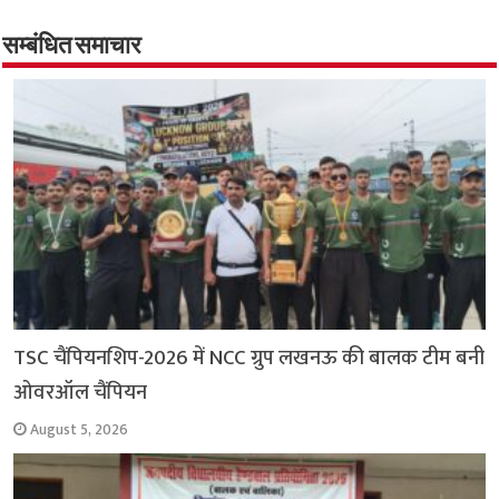
b
s
t
g
l
L
e
o
A
e
r
i
सम्बंधित समाचार
o
p
r
a
n
k
p
m
k
TSC चैंपियनशिप-2026 में NCC ग्रुप लखनऊ की बालक टीम बनी
ओवरऑल चैंपियन
August 5, 2026