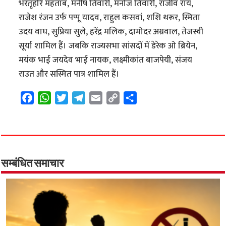
भरतृहरि महताब, मनीष तिवारी, मनोज तिवारी, राजीव राय,
राजेश रंजन उर्फ पप्पू यादव, राहुल कसवां, शशि थरूर, स्मिता
उदय वाघ, सुप्रिया सुले, हरेंद्र मलिक, दामोदर अग्रवाल, तेजस्वी
सूर्या शामिल हैं। जबकि राज्यसभा सांसदों में डेरेक ओ ब्रियेन,
मयंक भाई जयदेव भाई नायक, लक्ष्मीकांत बाजपेयी, संजय
राउत और सस्मित पात्र शामिल हैं।
F
W
T
T
E
C
S
a
h
w
e
m
o
h
c
a
i
l
a
p
a
e
t
t
e
i
y
r
b
s
t
g
l
L
e
o
A
e
r
i
सम्बंधित समाचार
o
p
r
a
n
k
p
m
k