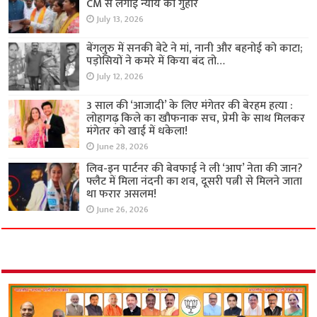
CM से लगाई न्याय की गुहार
July 13, 2026
बेंगलुरु में सनकी बेटे ने मां, नानी और बहनोई को काटा;
पड़ोसियों ने कमरे में किया बंद तो…
July 12, 2026
3 साल की ‘आजादी’ के लिए मंगेतर की बेरहम हत्या :
लोहागढ़ किले का खौफनाक सच, प्रेमी के साथ मिलकर
मंगेतर को खाई में धकेला!
June 28, 2026
लिव-इन पार्टनर की बेवफाई ने ली ‘आप’ नेता की जान?
फ्लैट में मिला नंदनी का शव, दूसरी पत्नी से मिलने जाता
था फरार असलम!
June 26, 2026