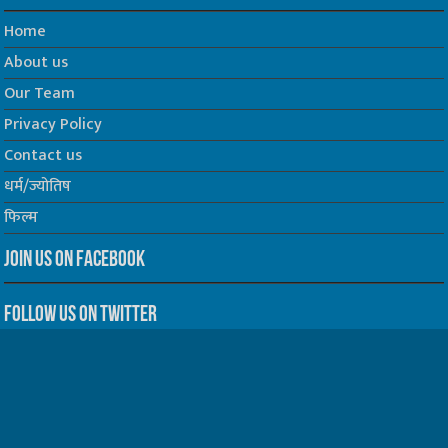
Home
About us
Our Team
Privacy Policy
Contact us
धर्म/ज्योतिष
फिल्म
Join us on Facebook
Follow us on Twitter
Website Developed by -
Prabhat Media Creations
© Copyrights 2026, All Rights Reserved to TelescopeToday.IN