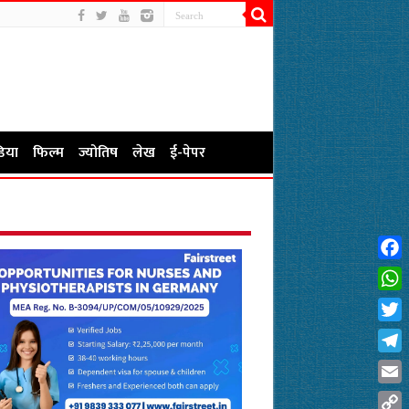
िया
फिल्म
ज्योतिष
लेख
ई-पेपर
Fac
Wha
Twit
Tel
Emai