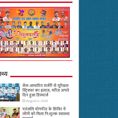
स्थ्य
सेल-आधारित सर्जरी से यूरिथ्रल
स्ट्रिक्चर का इलाज, मरीज अगले
दिन हुआ डिस्चार्ज
August 6, 2026
पतंजलि योगपीठ के शिविर में
लोगों को मिला नि:शुल्क स्वास्थ्य