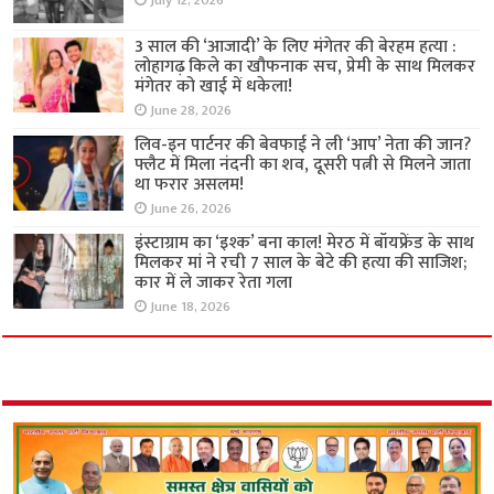
July 12, 2026
3 साल की ‘आजादी’ के लिए मंगेतर की बेरहम हत्या :
लोहागढ़ किले का खौफनाक सच, प्रेमी के साथ मिलकर
मंगेतर को खाई में धकेला!
June 28, 2026
लिव-इन पार्टनर की बेवफाई ने ली ‘आप’ नेता की जान?
फ्लैट में मिला नंदनी का शव, दूसरी पत्नी से मिलने जाता
था फरार असलम!
June 26, 2026
इंस्टाग्राम का ‘इश्क’ बना काल! मेरठ में बॉयफ्रेंड के साथ
मिलकर मां ने रची 7 साल के बेटे की हत्या की साजिश;
कार में ले जाकर रेता गला
June 18, 2026