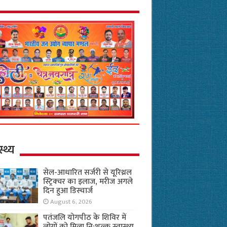
स्थ्य
सेल-आधारित सर्जरी से यूरिथ्रल
स्ट्रिक्चर का इलाज, मरीज अगले
दिन हुआ डिस्चार्ज
August 6, 2026
पतंजलि योगपीठ के शिविर में
लोगों को मिला नि:शुल्क स्वास्थ्य