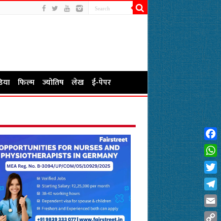
िया
फिल्म
ज्योतिष
लेख
ई-पेपर
Fac
Wha
Twit
Tel
Emai