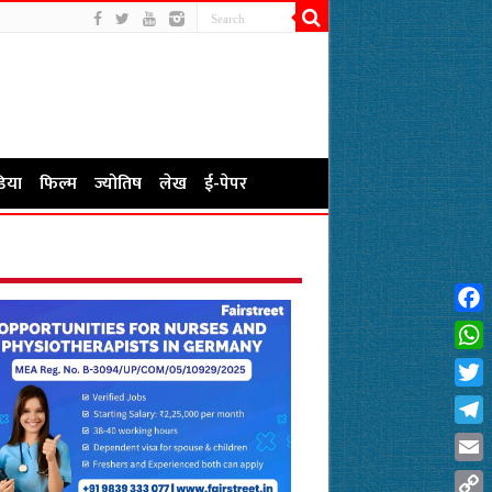
िया
फिल्म
ज्योतिष
लेख
ई-पेपर
Fac
Wha
Twit
Tel
Emai