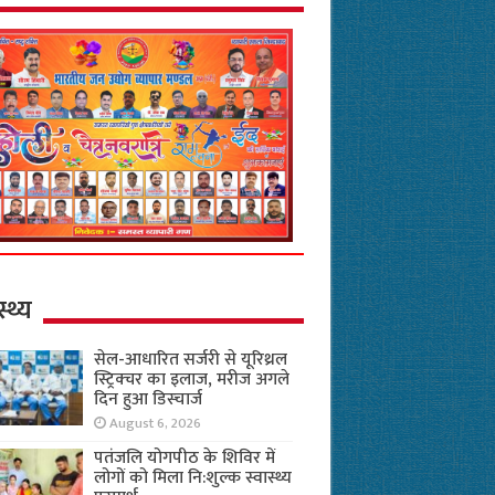
स्थ्य
सेल-आधारित सर्जरी से यूरिथ्रल
स्ट्रिक्चर का इलाज, मरीज अगले
दिन हुआ डिस्चार्ज
August 6, 2026
पतंजलि योगपीठ के शिविर में
लोगों को मिला नि:शुल्क स्वास्थ्य