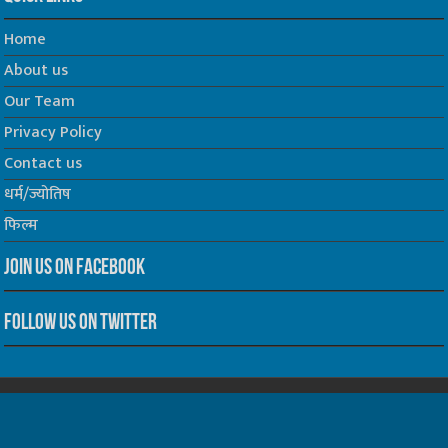
Home
About us
Our Team
Privacy Policy
Contact us
धर्म/ज्योतिष
फिल्म
Join us on Facebook
Follow us on Twitter
Website Developed by -
Prabhat Media Creations
© Copyrights 2026, All Rights Reserved to TelescopeToday.IN