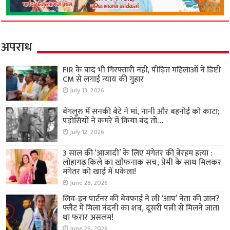
अपराध
FIR के बाद भी गिरफ्तारी नहीं, पीड़ित महिलाओं ने डिप्टी
CM से लगाई न्याय की गुहार
July 13, 2026
बेंगलुरु में सनकी बेटे ने मां, नानी और बहनोई को काटा;
पड़ोसियों ने कमरे में किया बंद तो…
July 12, 2026
3 साल की ‘आजादी’ के लिए मंगेतर की बेरहम हत्या :
लोहागढ़ किले का खौफनाक सच, प्रेमी के साथ मिलकर
मंगेतर को खाई में धकेला!
June 28, 2026
लिव-इन पार्टनर की बेवफाई ने ली ‘आप’ नेता की जान?
फ्लैट में मिला नंदनी का शव, दूसरी पत्नी से मिलने जाता
था फरार असलम!
June 26, 2026