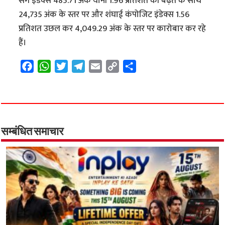
सेंग इंडेक्स 485.71 अंक यानी 1.96 प्रतिशत की बढ़त के साथ
24,735 अंक के स्तर पर और शंघाई कंपोजिट इंडेक्स 1.56
प्रतिशत उछल कर 4,049.29 अंक के स्तर पर कारोबार कर रहे
हैं।
F
W
T
T
E
C
S
a
h
w
e
m
o
h
c
a
i
l
a
p
a
e
t
t
e
i
y
r
b
s
t
g
l
L
e
o
A
e
r
i
सम्बंधित समाचार
o
p
r
a
n
k
p
m
k