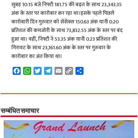
सुबह 10:15 बजे निफ्टी 181.75 की बढ़त के साथ 23,343.35
अंक के स्तर पर कारोबार कर रहा था।इसके पहले पिछले
कारोबारी दिन गुरुवार को सेंसेक्स 150.63 अंक यानी 0.20
प्रतिशत की कमजोरी के साथ 73,832.55 अंक के स्तर पर बंद
हुआ था। वहीं, निफ्टी ने 53.35 अंक यानी 0.23 प्रतिशत की
गिरावट के साथ 23,161.60 अंक के स्तर पर गुरुवार के
कारोबार का अंत किया था।
F
W
T
T
E
C
S
a
h
w
e
m
o
h
c
a
i
l
a
p
a
e
t
t
e
i
y
r
b
s
t
g
l
L
e
o
A
e
r
i
सम्बंधित समाचार
o
p
r
a
n
k
p
m
k