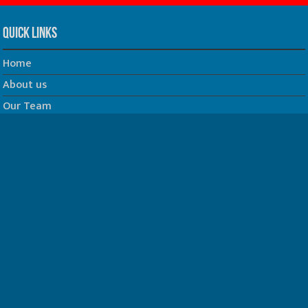
Quick Links
Home
About us
Our Team
Privacy Policy
Contact us
धर्म/ज्योतिष
फिल्म
Join us on Facebook
Follow us on Twitter