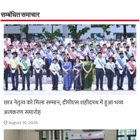
b
s
t
g
l
L
e
o
A
e
r
i
सम्बंधित समाचार
o
p
r
a
n
k
p
m
k
छात्र नेतृत्व को मिला सम्मान, डीपीएस शहीदपथ में हुआ भव्य
अलंकरण समारोह
August 10, 2026