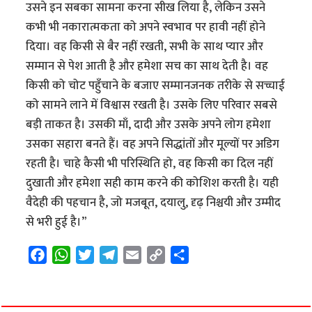
उसने इन सबका सामना करना सीख लिया है, लेकिन उसने
कभी भी नकारात्मकता को अपने स्वभाव पर हावी नहीं होने
दिया। वह किसी से बैर नहीं रखती, सभी के साथ प्यार और
सम्मान से पेश आती है और हमेशा सच का साथ देती है। वह
किसी को चोट पहुँचाने के बजाए सम्मानजनक तरीके से सच्चाई
को सामने लाने में विश्वास रखती है। उसके लिए परिवार सबसे
बड़ी ताकत है। उसकी माँ, दादी और उसके अपने लोग हमेशा
उसका सहारा बनते हैं। वह अपने सिद्धांतों और मूल्यों पर अडिग
रहती है। चाहे कैसी भी परिस्थिति हो, वह किसी का दिल नहीं
दुखाती और हमेशा सही काम करने की कोशिश करती है। यही
वैदेही की पहचान है, जो मजबूत, दयालु, दृढ़ निश्चयी और उम्मीद
से भरी हुई है।”
F
W
T
T
E
C
S
a
h
w
e
m
o
h
c
a
i
l
a
p
a
e
t
t
e
i
y
r