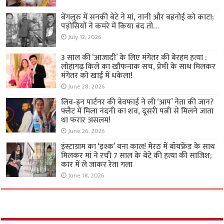
बेंगलुरु में सनकी बेटे ने मां, नानी और बहनोई को काटा;
पड़ोसियों ने कमरे में किया बंद तो…
July 12, 2026
3 साल की ‘आजादी’ के लिए मंगेतर की बेरहम हत्या :
लोहागढ़ किले का खौफनाक सच, प्रेमी के साथ मिलकर
मंगेतर को खाई में धकेला!
June 28, 2026
लिव-इन पार्टनर की बेवफाई ने ली ‘आप’ नेता की जान?
फ्लैट में मिला नंदनी का शव, दूसरी पत्नी से मिलने जाता
था फरार असलम!
June 26, 2026
इंस्टाग्राम का ‘इश्क’ बना काल! मेरठ में बॉयफ्रेंड के साथ
मिलकर मां ने रची 7 साल के बेटे की हत्या की साजिश;
कार में ले जाकर रेता गला
June 18, 2026