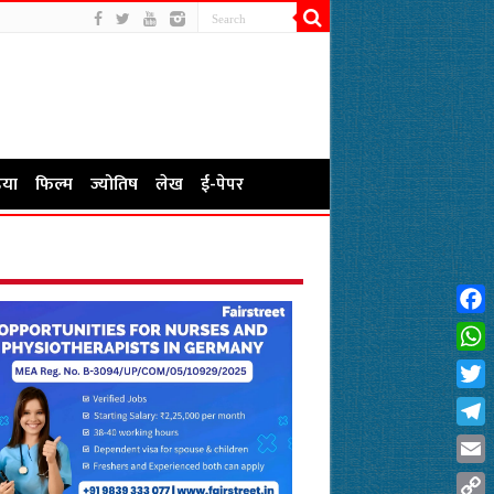
या
फिल्म
ज्योतिष
लेख
ई-पेपर
Fac
Wha
Twit
Tel
Emai