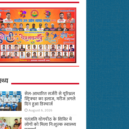
स्थ्य
सेल-आधारित सर्जरी से यूरिथ्रल
स्ट्रिक्चर का इलाज, मरीज अगले
दिन हुआ डिस्चार्ज
August 6, 2026
पतंजलि योगपीठ के शिविर में
लोगों को मिला नि:शुल्क स्वास्थ्य