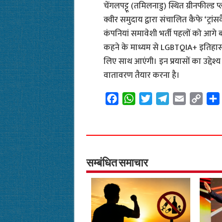
चेंगलपट्टू (तमिलनाडु) स्थित ग्रीनफील्ड प्
क्वीर समुदाय द्वारा संचालित कैफे ‘ट्र
कंपनियां समावेशी भर्ती पहलों को आगे
कहने के माध्यम से LGBTQIA+ इतिहास
लिए साथ आएंगी। इन प्रयासों का उद्दे
वातावरण तैयार करना है।
F
W
T
T
E
C
a
h
w
e
m
o
c
a
i
l
a
p
e
t
t
e
i
y
b
s
t
g
l
L
o
A
e
r
i
सम्बंधित समाचार
o
p
r
a
n
k
p
m
k