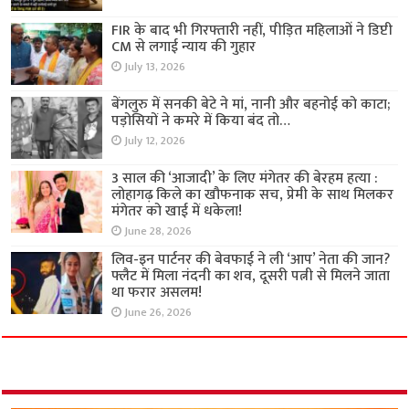
FIR के बाद भी गिरफ्तारी नहीं, पीड़ित महिलाओं ने डिप्टी
CM से लगाई न्याय की गुहार
July 13, 2026
बेंगलुरु में सनकी बेटे ने मां, नानी और बहनोई को काटा;
पड़ोसियों ने कमरे में किया बंद तो…
July 12, 2026
3 साल की ‘आजादी’ के लिए मंगेतर की बेरहम हत्या :
लोहागढ़ किले का खौफनाक सच, प्रेमी के साथ मिलकर
मंगेतर को खाई में धकेला!
June 28, 2026
लिव-इन पार्टनर की बेवफाई ने ली ‘आप’ नेता की जान?
फ्लैट में मिला नंदनी का शव, दूसरी पत्नी से मिलने जाता
था फरार असलम!
June 26, 2026