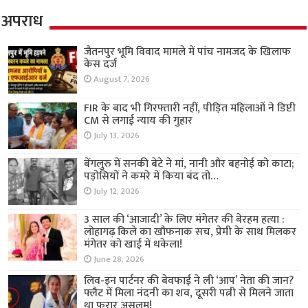
अपराध
जैतनपुर भूमि विवाद मामले में पांच नामजद के खिलाफ
केस दर्ज
August 7, 2026
FIR के बाद भी गिरफ्तारी नहीं, पीड़ित महिलाओं ने डिप्टी
CM से लगाई न्याय की गुहार
July 13, 2026
बेंगलुरु में सनकी बेटे ने मां, नानी और बहनोई को काटा;
पड़ोसियों ने कमरे में किया बंद तो…
July 12, 2026
3 साल की ‘आजादी’ के लिए मंगेतर की बेरहम हत्या :
लोहागढ़ किले का खौफनाक सच, प्रेमी के साथ मिलकर
मंगेतर को खाई में धकेला!
June 28, 2026
लिव-इन पार्टनर की बेवफाई ने ली ‘आप’ नेता की जान?
फ्लैट में मिला नंदनी का शव, दूसरी पत्नी से मिलने जाता
था फरार असलम!