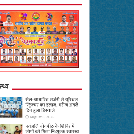
स्थ्य
सेल-आधारित सर्जरी से यूरिथ्रल
स्ट्रिक्चर का इलाज, मरीज अगले
दिन हुआ डिस्चार्ज
August 6, 2026
पतंजलि योगपीठ के शिविर में
लोगों को मिला नि:शुल्क स्वास्थ्य