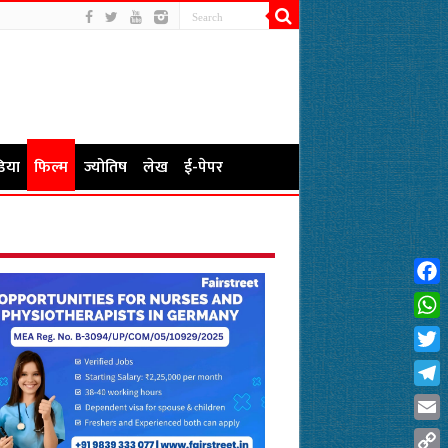
िया
फिल्म
ज्योतिष
लेख
ई-पेपर
Fac
Wha
Twit
Tel
Emai