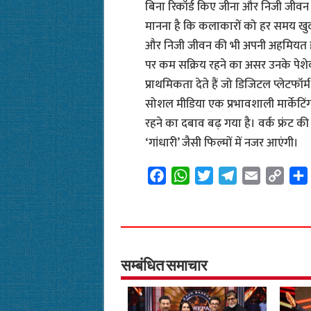
बिना रिकॉर्ड किए जीना और निजी जीवन
मानना है कि कलाकारों को हर समय खुद क
और निजी जीवन की भी अपनी अहमियत होत
पर कम सक्रिय रहने का असर उनके पेशेव
प्राथमिकता देते हैं जो डिजिटल प्लेटफ
सोशल मीडिया एक प्रभावशाली मार्केटिं
रहने का दबाव बढ़ गया है। वर्क फ्रंट क
‘गांधारी’ जैसी फिल्मों में नजर आएंगी।
F
W
T
T
E
C
a
h
w
e
m
o
c
a
i
l
a
p
e
t
t
e
i
y
b
s
t
g
l
L
o
A
e
r
i
सम्बंधित समाचार
o
p
r
a
n
k
p
m
k