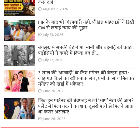
केस दर्ज
August 7, 2026
FIR के बाद भी गिरफ्तारी नहीं, पीड़ित महिलाओं ने डिप्टी
CM से लगाई न्याय की गुहार
July 13, 2026
बेंगलुरु में सनकी बेटे ने मां, नानी और बहनोई को काटा;
पड़ोसियों ने कमरे में किया बंद तो…
July 12, 2026
3 साल की ‘आजादी’ के लिए मंगेतर की बेरहम हत्या :
लोहागढ़ किले का खौफनाक सच, प्रेमी के साथ मिलकर
मंगेतर को खाई में धकेला!
June 28, 2026
लिव-इन पार्टनर की बेवफाई ने ली ‘आप’ नेता की जान?
फ्लैट में मिला नंदनी का शव, दूसरी पत्नी से मिलने जाता
था फरार असलम!
June 26, 2026