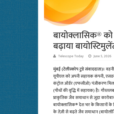
बायोक्लासिक® को 
बढ़ाया बायोस्टिमुले
Telescope Today
June 5, 2026
मुंबई (टेलीस्कोप टुडे संवाददाता)।
वहनीय 
यूपीएल को अपनी सहायक कंपनी, एसडब्ल
कंट्रोल ऑर्डर (एफसीओ) पंजीकरण मिला 
(पौधों की वृद्धि में सहायक) है। गौरतलब
प्राकृतिक जैव समाधान से जुड़ा कारोब
बायोक्लासिक® देश भर के किसानों के 
के तेज़ी से बढ़ते जैव समाधान (बायोलॉ