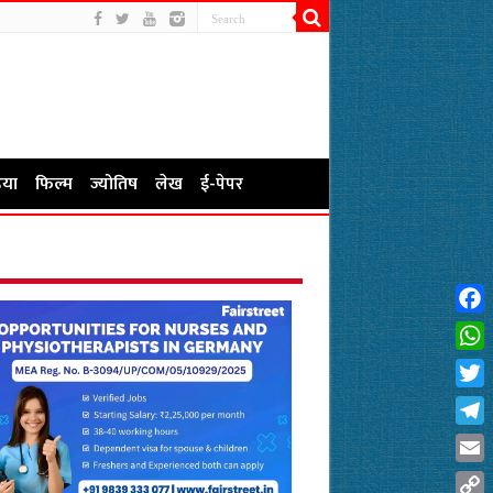
या
फिल्म
ज्योतिष
लेख
ई-पेपर
Fac
Wha
Twit
Tel
Emai