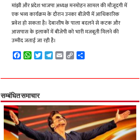
मांझी और प्रदेश भाजपा अध्यक्ष मनमोहन सामल की मौजूदगी में
एक भव्य कार्यक्रम के दौरान उनका बीजेपी में आधिकारिक
प्रवेश हो सकता है। देबाशीष के पाला बदलने से कटक और
आसपास के इलाकों में बीजेपी को भारी मजबूती मिलने की
उम्मीद जताई जा रही है।
F
W
T
T
E
C
S
a
h
w
e
m
o
h
c
a
i
l
a
p
a
e
t
t
e
i
y
r
b
s
t
g
l
L
e
o
A
e
r
i
सम्बंधित समाचार
o
p
r
a
n
k
p
m
k