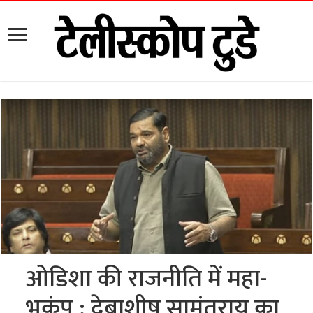
ओडिशा की राजनीति में महा-
भूकंप : देबाशीष सामंतराय का