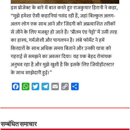
इस प्रोजेक्ट के बारे में बात करते हुए राजकुमार हिरानी ने कहा,
“मुझे हमेशा ऐसी कहानियां पसंद रही हैं, जहां बिल्कुल अलग-
अलग लोग एक साथ आने और जिंदगी को अप्रत्याशित तरीकों
से जीने के लिए मजबूर हो जाते हैं। ‘प्रीतम एंड पेड्रो’ में उसी तरह
का हास्य, गर्मजोशी और पागलपन है। लंबे फॉर्मेट ने हमें
किरदारों के साथ अधिक समय बिताने और उनकी यात्रा को
गहराई से समझने का अवसर दिया। यह एक बेहद रोमांचक
अनुभव रहा है और मुझे खुशी है कि इसके लिए जियोहॉटस्टार
के साथ साझेदारी हुई।”
F
W
T
T
E
C
S
a
h
w
e
m
o
h
c
a
i
l
a
p
a
e
t
t
e
i
y
r
b
s
t
g
l
L
e
o
A
e
r
i
सम्बंधित समाचार