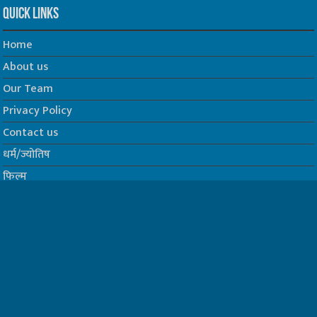
Quick Links
Home
About us
Our Team
Privacy Policy
Contact us
धर्म/ज्योतिष
फिल्म
Join us on Facebook
Follow us on Twitter
Website Developed by -
Prabhat Media Creations