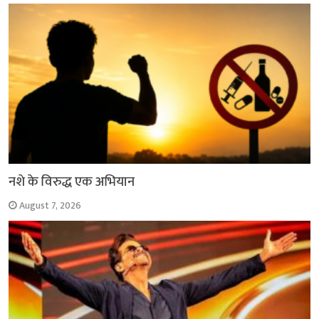
o
p
r
a
n
k
p
m
k
नशे के विरुद्ध एक अभियान
August 7, 2026