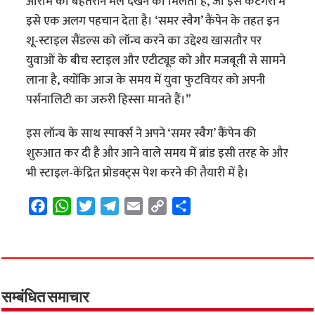
आराम का बेहतरीन मेल देखने को मिलता है, जो इस कैटेगरी में
इसे एक अलग पहचान देता है। ‘समर स्वैग’ कैंपेन के तहत इन
शू-स्टाइल सैंडल्स को लॉन्च करने का उद्देश्य खासतौर पर
युवाओं के बीच स्टाइल और एटीट्यूड को और मजबूती से सामने
लाना है, क्योंकि आज के समय में युवा फुटवियर को अपनी
पर्सनालिटी का जरुरी हिस्सा मानते हैं।”
इस लॉन्च के साथ स्पार्क्स ने अपने ‘समर स्वैग’ कैंपेन की
शुरुआत कर दी है और आने वाले समय में ब्रांड इसी तरह के और
भी स्टाइल-केंद्रित प्रोडक्ट्स पेश करने की तैयारी में है।
F
W
T
T
E
C
S
a
h
w
e
m
o
h
c
a
i
l
a
p
a
e
t
t
e
i
y
r
b
s
t
g
l
L
e
o
A
e
r
i
सम्बंधित समाचार