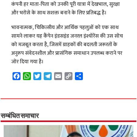
कंपनी हर माता-पिता को उनकी पूरी यात्रा में देखभाल, सुरक्षा
और भरोसे के साथ सशक्त बनाने के लिए प्रतिबद्ध है।
भावनात्मक, चिकित्सीय और आर्थिक पहलुओं को एक साथ
सामने लाकर यह कैंपेन इंडसइंड जनरल इंश्योरेंस की उस सोच
को मजबूत करता है, जिसमें ग्राहकों की बदलती जरूरतों के
अनुरूप संवेदनशील और प्रासंगिक समाधान उपलब्ध कराने पर
जोर दिया गया है।
F
W
T
T
E
C
S
a
h
w
e
m
o
h
c
a
i
l
a
p
a
e
t
t
e
i
y
r
b
s
t
g
l
L
e
o
A
e
r
i
सम्बंधित समाचार
o
p
r
a
n
k
p
m
k