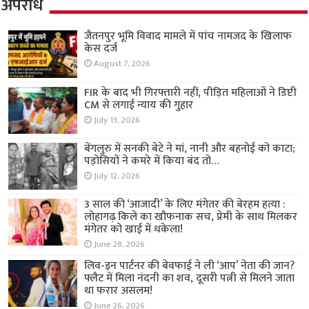
अपराध
जैतनपुर भूमि विवाद मामले में पांच नामजद के खिलाफ
केस दर्ज
August 7, 2026
FIR के बाद भी गिरफ्तारी नहीं, पीड़ित महिलाओं ने डिप्टी
CM से लगाई न्याय की गुहार
July 13, 2026
बेंगलुरु में सनकी बेटे ने मां, नानी और बहनोई को काटा;
पड़ोसियों ने कमरे में किया बंद तो…
July 12, 2026
3 साल की ‘आजादी’ के लिए मंगेतर की बेरहम हत्या :
लोहागढ़ किले का खौफनाक सच, प्रेमी के साथ मिलकर
मंगेतर को खाई में धकेला!
June 28, 2026
लिव-इन पार्टनर की बेवफाई ने ली ‘आप’ नेता की जान?
फ्लैट में मिला नंदनी का शव, दूसरी पत्नी से मिलने जाता
था फरार असलम!
June 26, 2026