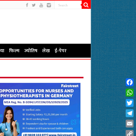
या
फिल्म
ज्योतिष
लेख
ई-पेपर
Fac
Wha
Twit
Tel
Emai