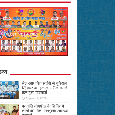
स्थ्य
सेल-आधारित सर्जरी से यूरिथ्रल
स्ट्रिक्चर का इलाज, मरीज अगले
दिन हुआ डिस्चार्ज
August 6, 2026
पतंजलि योगपीठ के शिविर में
लोगों को मिला नि:शुल्क स्वास्थ्य