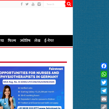
या
फिल्म
ज्योतिष
लेख
ई-पेपर
Fac
Wha
Twit
Tel
Emai