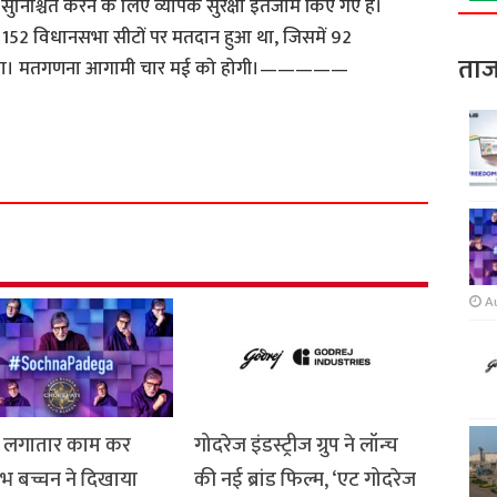
ान सुनिश्चित करने के लिए व्यापक सुरक्षा इंतजाम किए गए हैं।
की 152 विधानसभा सीटों पर मतदान हुआ था, जिसमें 92
ताज
ा गया। मतगणना आगामी चार मई को होगी।—————
S
h
a
r
e
A
टे लगातार काम कर
गोदरेज इंडस्ट्रीज ग्रुप ने लॉन्च
भ बच्चन ने दिखाया
की नई ब्रांड फिल्म, ‘एट गोदरेज