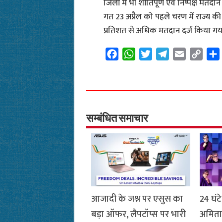
जिलों में भी शांतिपूर्ण एवं निष्पक्ष मतद
गत 23 अप्रैल को पहले चरण में राज्य 
प्रतिशत से अधिक मतदान दर्ज किय
F
W
T
T
E
C
a
h
w
e
m
o
c
a
i
l
a
p
e
t
t
e
i
y
b
s
t
g
l
L
o
A
e
r
i
सम्बंधित समाचार
o
p
r
a
n
k
p
m
k
आजादी के जश्न पर एसुस का
24 घं
बड़ा ऑफर, लैपटॉप्स पर भारी
अमिता