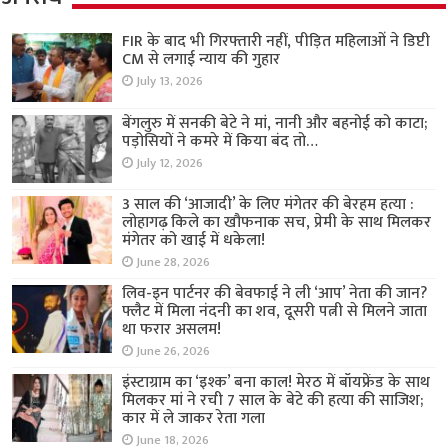
FIR के बाद भी गिरफ्तारी नहीं, पीड़ित महिलाओं ने डिप्टी
CM से लगाई न्याय की गुहार
July 13, 2026
बेंगलुरु में सनकी बेटे ने मां, नानी और बहनोई को काटा;
पड़ोसियों ने कमरे में किया बंद तो…
July 12, 2026
3 साल की ‘आजादी’ के लिए मंगेतर की बेरहम हत्या :
लोहागढ़ किले का खौफनाक सच, प्रेमी के साथ मिलकर
मंगेतर को खाई में धकेला!
June 28, 2026
लिव-इन पार्टनर की बेवफाई ने ली ‘आप’ नेता की जान?
फ्लैट में मिला नंदनी का शव, दूसरी पत्नी से मिलने जाता
था फरार असलम!
June 26, 2026
इंस्टाग्राम का ‘इश्क’ बना काल! मेरठ में बॉयफ्रेंड के साथ
मिलकर मां ने रची 7 साल के बेटे की हत्या की साजिश;
कार में ले जाकर रेता गला
June 18, 2026