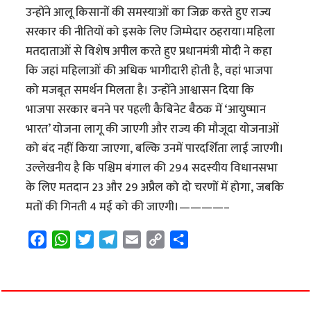
उन्होंने आलू किसानों की समस्याओं का जिक्र करते हुए राज्य
सरकार की नीतियों को इसके लिए जिम्मेदार ठहराया।महिला
मतदाताओं से विशेष अपील करते हुए प्रधानमंत्री मोदी ने कहा
कि जहां महिलाओं की अधिक भागीदारी होती है, वहां भाजपा
को मजबूत समर्थन मिलता है। उन्होंने आश्वासन दिया कि
भाजपा सरकार बनने पर पहली कैबिनेट बैठक में ‘आयुष्मान
भारत’ योजना लागू की जाएगी और राज्य की मौजूदा योजनाओं
को बंद नहीं किया जाएगा, बल्कि उनमें पारदर्शिता लाई जाएगी।
उल्लेखनीय है कि पश्चिम बंगाल की 294 सदस्यीय विधानसभा
के लिए मतदान 23 और 29 अप्रैल को दो चरणों में होगा, जबकि
मतों की गिनती 4 मई को की जाएगी।————–
F
W
T
T
E
C
S
a
h
w
e
m
o
h
c
a
i
l
a
p
a
e
t
t
e
i
y
r