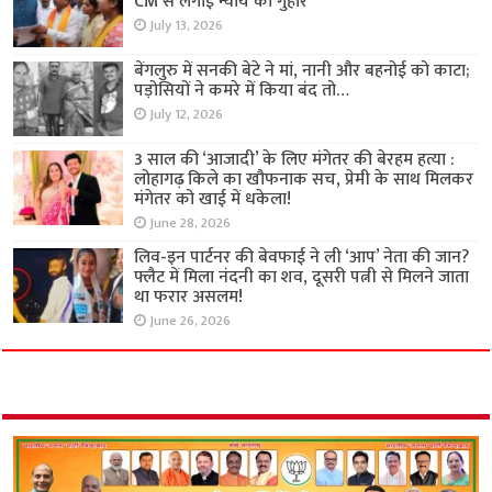
CM से लगाई न्याय की गुहार
July 13, 2026
बेंगलुरु में सनकी बेटे ने मां, नानी और बहनोई को काटा;
पड़ोसियों ने कमरे में किया बंद तो…
July 12, 2026
3 साल की ‘आजादी’ के लिए मंगेतर की बेरहम हत्या :
लोहागढ़ किले का खौफनाक सच, प्रेमी के साथ मिलकर
मंगेतर को खाई में धकेला!
June 28, 2026
लिव-इन पार्टनर की बेवफाई ने ली ‘आप’ नेता की जान?
फ्लैट में मिला नंदनी का शव, दूसरी पत्नी से मिलने जाता
था फरार असलम!
June 26, 2026