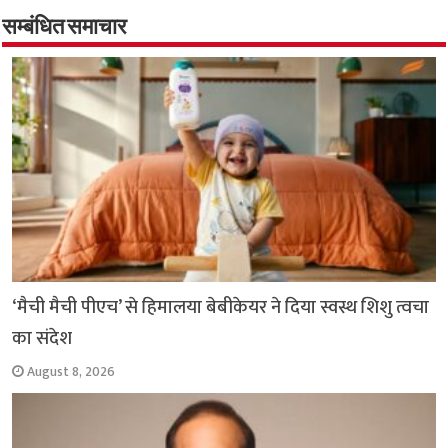
b
s
t
g
l
L
e
o
A
e
r
i
सम्बंधित समाचार
o
p
r
a
n
k
p
m
k
‘मैची मैची पीएच’ से हिमालया बेबीकेयर ने दिया स्वस्थ शिशु त्वचा
का संदेश
August 8, 2026